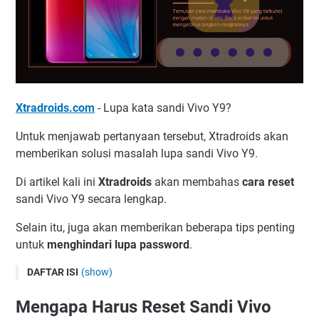
Xtradroids.com
- Lupa kata sandi Vivo Y9?
Untuk menjawab pertanyaan tersebut, Xtradroids akan
memberikan solusi masalah lupa sandi Vivo Y9.
Di artikel kali ini
Xtradroids
akan membahas
cara reset
sandi Vivo Y9 secara lengkap.
Selain itu, juga akan memberikan beberapa tips penting
untuk
menghindari lupa password
.
DAFTAR ISI
(show)
Mengapa Harus Reset Sandi Vivo Y9?
Mengapa Harus Reset Sandi Vivo
Cara Reset Sandi Vivo Y9