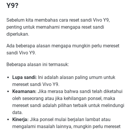
Y9?
Metode 1: Gunakan Google Account
Metode 2: Gunakan Recovery Mode
Sebelum kita membahas cara reset sandi Vivo Y9,
Metode 3: Gunakan Find My Device
penting untuk memahami mengapa reset sandi
Tips untuk Menghindari Lupa Sandi di Masa Depan
diperlukan.
Penutup
Ada beberapa alasan mengapa mungkin perlu mereset
sandi Vivo Y9.
Beberapa alasan ini termasuk:
Lupa sandi:
Ini adalah alasan paling umum untuk
mereset sandi Vivo Y9.
Keamanan:
Jika merasa bahwa sandi telah diketahui
oleh seseorang atau jika kehilangan ponsel, maka
mereset sandi adalah pilihan terbaik untuk melindungi
data.
Kinerja:
Jika ponsel mulai berjalan lambat atau
mengalami masalah lainnya, mungkin perlu mereset