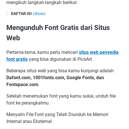
mengikuti langkah-langkah berikut.
DAFTAR ISI
(show)
Mengunduh Font Gratis dari Situs Web
Mengunduh Font Gratis dari Situs
Menambahkan Font ke Aplikasi PicsArt
Web
Mengatur Ukuran, Warna, dan Gaya Font di PicsArt
Daftar Situs yang Menyediakan Font Gratis
Pertama-tama, kamu perlu mencari
situs web penyedia
1 Dafont.com
font gratis
yang bisa digunakan di PicsArt.
2 1001fonts.com
Beberapa situs web yang bisa kamu kunjungi adalah
3 Google Fonts
Dafont.com, 1001fonts.com, Google Fonts, dan
4 Fontspace.com
Fontspace.com
.
Kesimpulan
Setelah menemukan font yang kamu sukai, unduh file
font ke perangkatmu.
Menyalin File Font yang Telah Diunduh ke Memori
Internal atau Eksternal