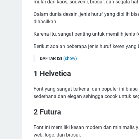
mulai dari kaos, souvenir, brosur, dan segala h
Dalam dunia desain, jenis huruf yang dipilih b
dihasilkan.
Karena itu, sangat penting untuk memilih jenis
Berikut adalah beberapa jenis huruf keren yang b
DAFTAR ISI
(show)
1 Helvetica
1 Helvetica
2 Futura
3 Garamond
Font yang sangat terkenal dan populer ini bias
4 Montserrat
sederhana dan elegan sehingga cocok untuk sega
5 Roboto
2 Futura
6 Baskerville
7 Open Sans
Font ini memiliki kesan modern dan minimalis 
8 Lato
web, logo, dan brosur.