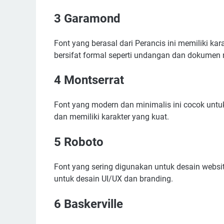
9 Century Gothic
10 Proxima Nova
3 Garamond
11 Verdana
Font yang berasal dari Perancis ini memiliki k
12 Arial
bersifat formal seperti undangan dan dokumen 
13 Georgia
14 Bebas Neue
4 Montserrat
15 Playfair Display
16 Roboto Condensed
Font yang modern dan minimalis ini cocok untu
dan memiliki karakter yang kuat.
17 Times New Roman
18 Pacifico
5 Roboto
19 Exo
20 Raleway
Font yang sering digunakan untuk desain websit
Kesimpulan
untuk desain UI/UX dan branding.
6 Baskerville