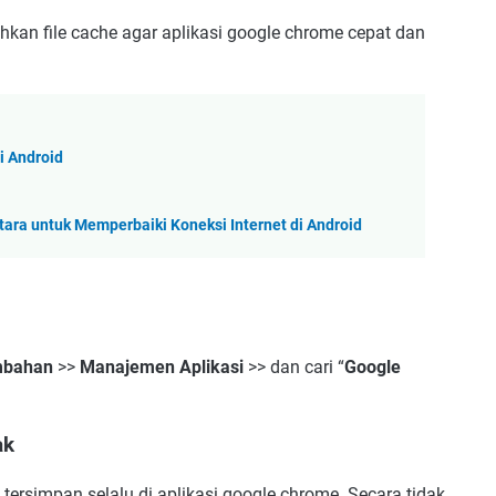
an file cache agar aplikasi google chrome cepat dan
i Android
ra untuk Memperbaiki Koneksi Internet di Android
mbahan
>>
Manajemen Aplikasi
>> dan cari “
Google
ak
tersimpan selalu di aplikasi google chrome. Secara tidak