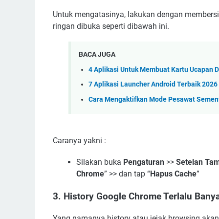
Untuk mengatasinya, lakukan dengan membersihk
ringan dibuka seperti dibawah ini.
BACA JUGA
4 Aplikasi Untuk Membuat Kartu Ucapan D
7 Aplikasi Launcher Android Terbaik 2026
Cara Mengaktifkan Mode Pesawat Sementa
Caranya yakni :
Silakan buka
Pengaturan
>>
Setelan Ta
Chrome
” >> dan tap “
Hapus Cache
”
3. History Google Chrome Terlalu Bany
Yang namanya history atau jejak browsing akan 